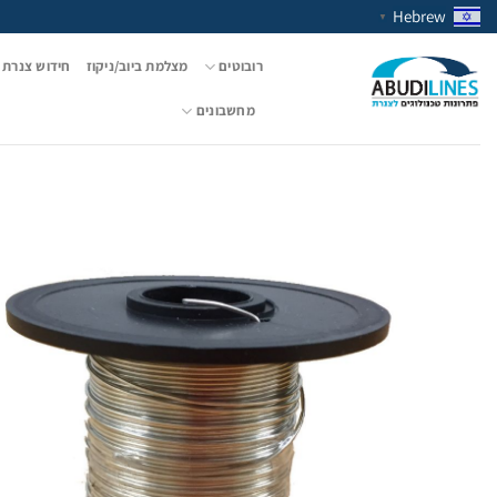
Ski
Hebrew
▼
t
conten
רובוטים
מצלמת ביוב/ניקוז
חידוש צנרת 
מחשבונים