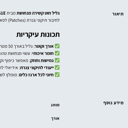
גליל חוט קשירה מנחושת
מבית
S1E אנגל
תיאור
לחיבור תיקוני צנרת (Patches) לפאקר לפני ההתקנה, ומתאים גם למגוון יישומים נוספים בבנייה, עבודות חשמל ותעשייה.
תכונות עיקריות
אורך וקוטר
: גליל באורך 50 מטר, קוטר חוט 0.7 מ"מ, מושלם לחיבור תיקונים מדויק.
חומר איכותי
: עשוי מנחושת טהור
גמישות וחוזק
: מאפשר כיפוף וקש
ייעודי לתיקוני צנרת
: אידיאלי ל
חיוני לכל ארגז כלים
: מומלץ לשמ
מידע נוסף
מותג
אורך