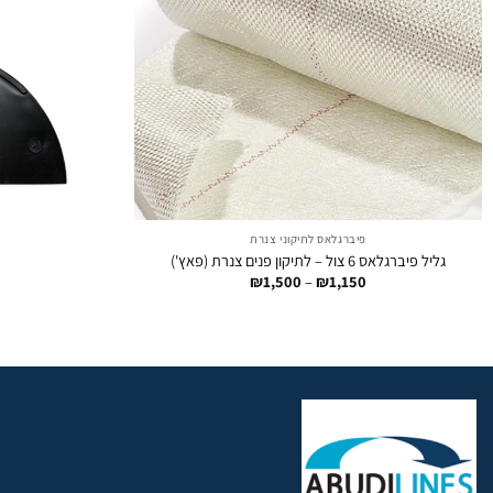
פיברגלאס לתיקוני צנרת
גליל פיברגלאס 6 צול – לתיקון פנים צנרת (פאץ')
טווח
₪
1,500
–
₪
1,150
מחירים:
עד