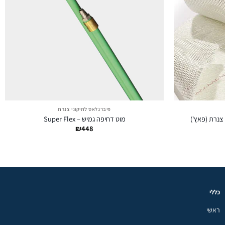
פיברגלאס לתיקוני צנרת
מוט דחיפה גמיש – Super Flex
ח
₪
448
רים:
כללי
ראשי