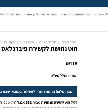
ללא הרס
ציוד לפתיחת סתימות
מכונת שטיפה בלחץ מים
ציוד לאיתור נזילו
עמוד הבית
/
חידוש צנרת
/
פיברגלאס לתיקוני צנרת
חוט נחושת לקשירת פיברגלאס
₪
118
המחיר כולל מע"מ
שבת שלום! החנות תחזור לפעילות במוצאי שבת בשעה 
גליל חוט קשירה מנחושת
מבית
S1E אנגליה
הוא כלי חי