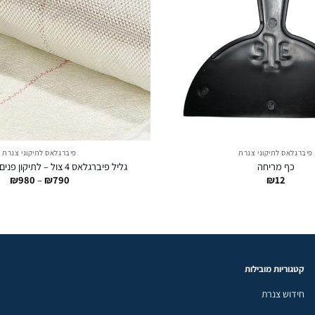
פיברגלאס לתיקוני צנרת
פיברגלאס לתיקוני צנרת
כף מריחה
גליל פיברגלאס 4 צול – לתיקון פנים צנרת (פאץ')
טוו
₪
980
–
₪
790
₪
12
מחי
עד
קטגוריות מובילות
חידוש צנרת