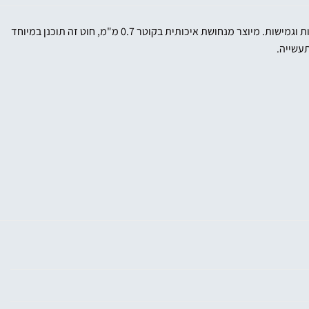
הוא כלי חיוני לאנשי מקצוע בתחום תיקון צנרות, המציע חוזק, עמידות וגמישות. מיוצר מנחושת איכותית בקוטר 0.7 מ"מ, חוט זה תוכנן במיוחד