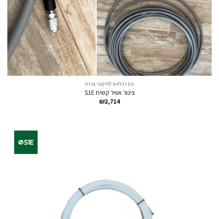
פיברגלאס לתיקוני צנרת
צינור אוויר קשיח S1E
₪
2,714