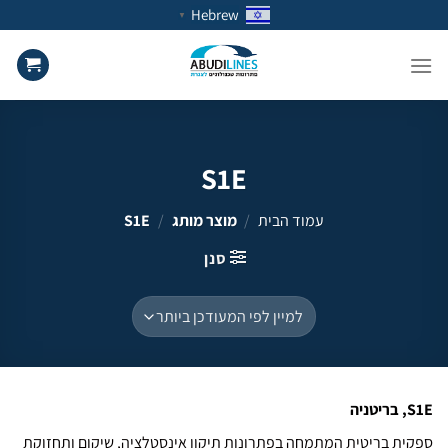
Ski
Hebrew
▼
t
conten
S1E
עמוד הבית
/
מוצר מותג
/
S1E
סנן
S1E, בריטניה
ספקית בריטית המתמחה בפתרונות תיקון אינסטלציה, שיקום ותחזוקת