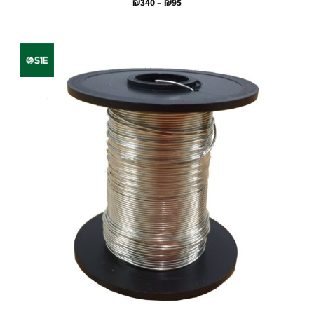
טווח
₪
340
–
₪
95
מחירים:
עד