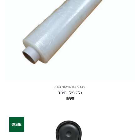
פיברגלאס לתיקוני צנרת
גליל ניילון נצמד
₪
90