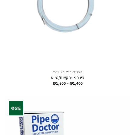
פיברגלאס לתיקוני צנרת
צינור אוויר קשיח/גמיש
טווח
₪
1,800
–
₪
1,400
מחירים:
עד