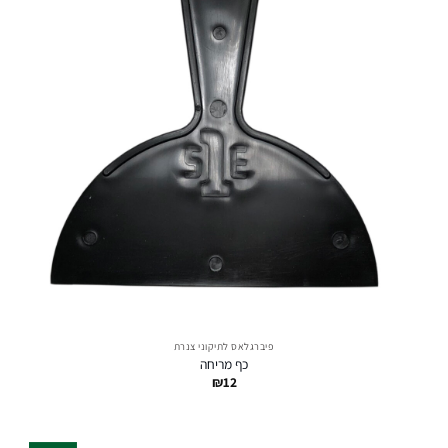
פיברגלאס לתיקוני צנרת
כף מריחה
₪
12