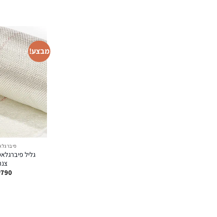
מבצע!
פיברגלא
צנר
₪
790