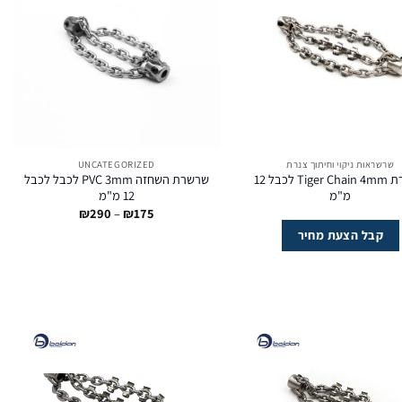
שרשראות ניקוי וחיתוך צנרת
UNCATEGORIZED
שרשרת Tiger Chain 4mm לכבל 12
שרשרת השחזה PVC 3mm לכבל לכבל
מ"מ
12 מ"מ
טווח
₪
290
–
₪
175
מחירים:
קבל הצעת מחיר
עד