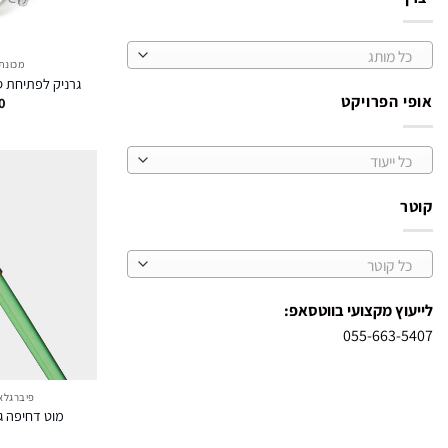
כל מותג
מכונת
גרניק לפתיחת סתימות AR
אופי הפרויקט
0
כל ייעוד
קוטר
כל קוטר
לייעוץ מקצועי בווטסאפ:
055-663-5407
פיברגלא
מוט דחיפה גמיש – x
8