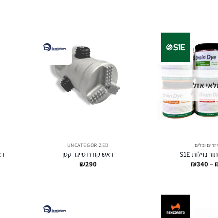
אי אזל
זרים וכלים
UNCATEGORIZED
 נזילות S1E
ראש קודח טייגר קטן
רא
טווח
₪
290
₪
340
–
מחירים:
עד