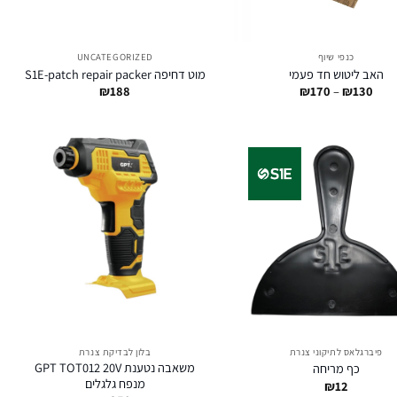
כנפי שיוף
UNCATEGORIZED
האב ליטוש חד פעמי
מוט דחיפה S1E-patch repair packer
טווח
₪
188
₪
170
–
₪
130
מחירים:
עד
פיברגלאס לתיקוני צנרת
בלון לבדיקת צנרת
משאבה נטענת GPT TOT012 20V
כף מריחה
מנפח גלגלים
₪
12