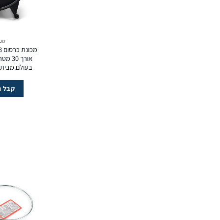
מכו
אורך 0
בעולם.מבית Renzorato שוודי
קבל ה