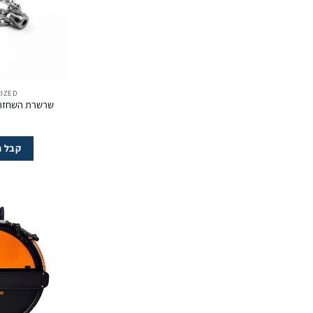
IZED
קבל ה