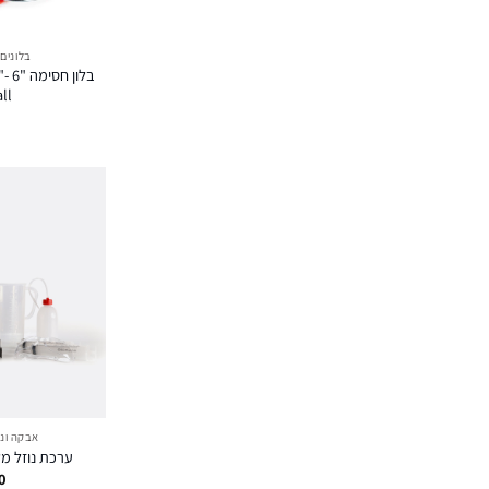
בלונים
ll®
אבקה ונו
ערכת נוזל מק
0