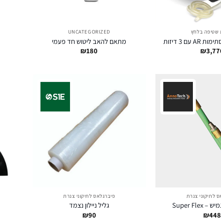
 שטיפה בלחץ
UNCATEGORIZED
 עם 3 דיזות
מתאם להאב ליטוש חד פעמי
₪
180
₪
3,77
ס לתיקוני צנרת
פיברגלאס לתיקוני צנרת
Super Fle
גליל ניילון נצמד
₪
90
₪
44