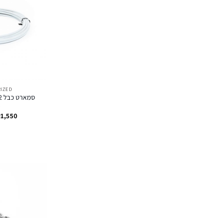
IZED
פ
₪
1,550