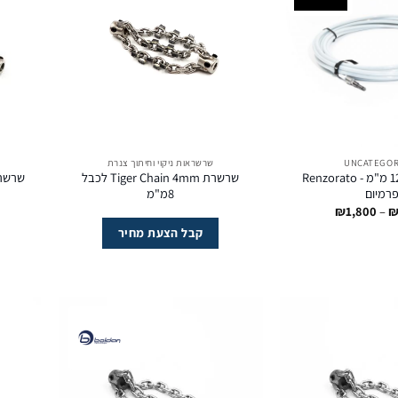
UNCATEGOR
שרשראות ניקוי וחיתוך צנרת
סמארט כבל 12 מ"מ -‏ Renzorato
שרשרת Tiger Chain 4mm לכבל
רמיום
8מ"מ
טווח
₪
1,800
–
מחירים:
קבל הצעת מחיר
עד