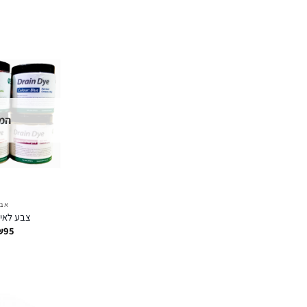
המל
אבי
צבע לאיתור
₪
95