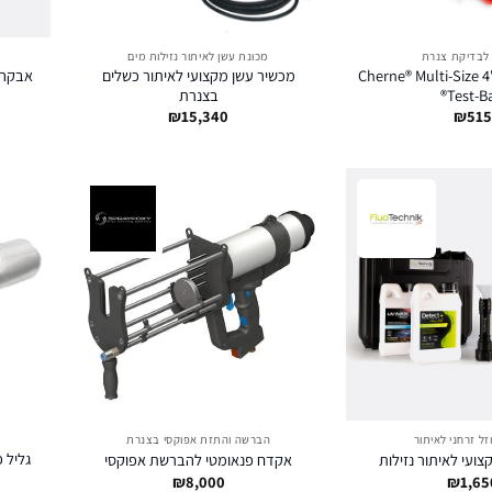
 לבדיקת צנרת
מכונת עשן לאיתור נזילות מים
בלון חסימה "6 -"4 Cherne® Multi-Size
מכשיר עשן מקצועי לאיתור כשלים
אבקה 
Test-Ba
בצנרת
₪
15,340
₪
515
זל זרחני לאיתור
הברשה והתזת אפוקסי בצנרת
צועי לאיתור נזילות
אקדח פנאומטי להברשת אפוקסי
₪
8,000
₪
1,65