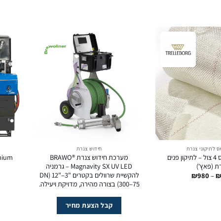
ס לתיקוני צנרת
חידוש צנרת
גליל פיברגלאס 4 צול – לתיקון פנים
מערכת חידוש צנרת BRAWO®
ת (פאץ')
Magnavity SX UV LED – גרמניה
להקשיית שרוולים בקטרים "3–"12 (DN
טווח
₪
980
–
מחירים:
300–75) בצורה מהירה, מדויקת ויעילה.
עד
קבל הצעת מחיר