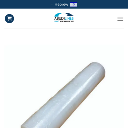
Ski
Hebrew
▼
t
conten