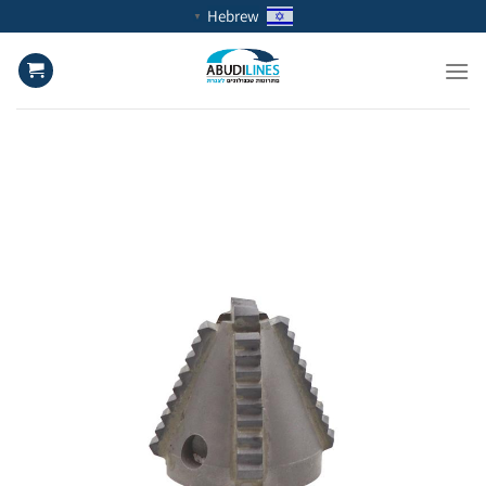
Ski
Hebrew
▼
t
conten