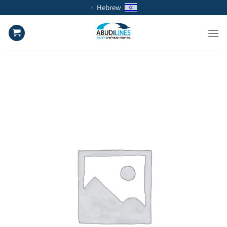
Ski
Hebrew
▼
t
conten