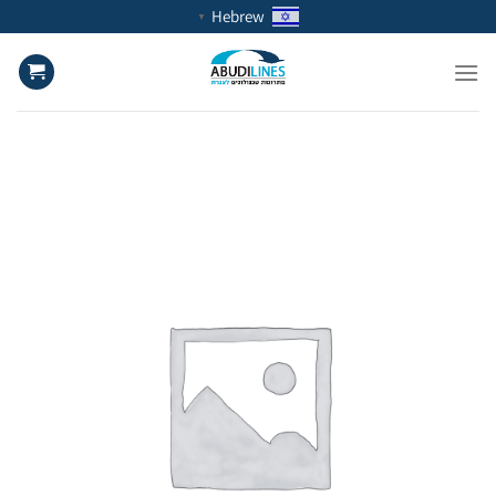
Ski
Hebrew
▼
t
conten