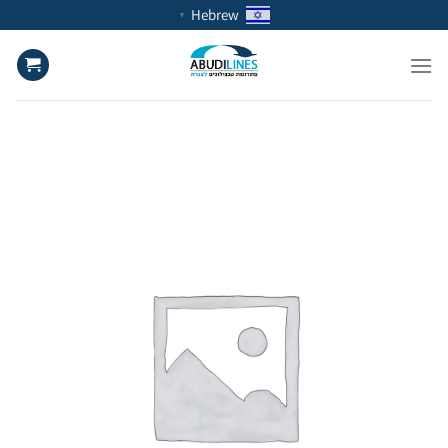
Ski
Hebrew
▼
t
conten