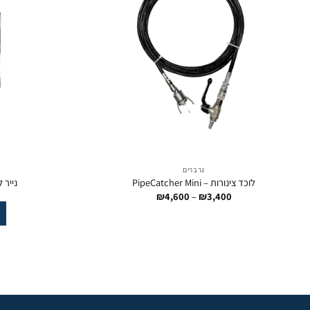
גרברים
לוכד צינורות – PipeCatcher Mini
נייר ל
טווח
₪
4,600
–
₪
3,400
מחירים:
עד