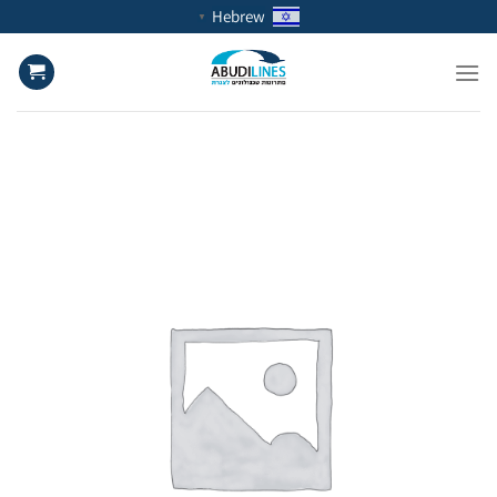
Ski
Hebrew
▼
t
conten