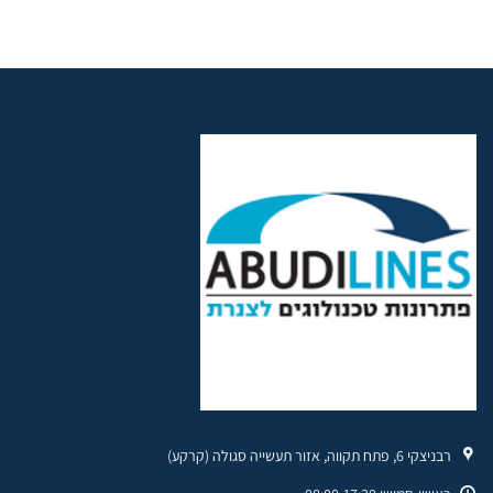
רבניצקי 6, פתח תקווה, אזור תעשייה סגולה (קרקע)