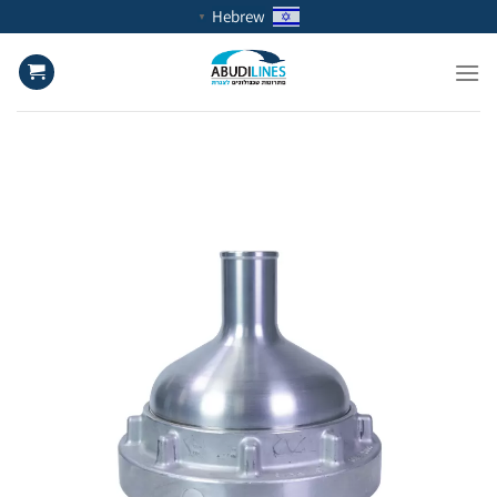
Ski
Hebrew
▼
t
conten