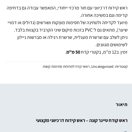
ראש קידוח דו־כיווני עם חור מרכזי ייחודי, המאפשר עבודה גם בדחיפה
קדימה וגם במשיכה אחורה.
מיועד לקדיחה ולטחינה של חסימות מוצקות ושורשים (גדולים או דמויי
שיער), מתאים גם ל־PVC בזכות מיקום שיני הקרביד בקצוות בלבד.
ניתן לשלב עם שרשרת מעגלית, שרשרת רגילה או מברשות ניילון
לשימושים מגוונים.
זמין ב12 מ"מ, בקטרי קדח
50 מ"מ
.
קטגוריות:
Uncategorized
,
ראשי קדח לפתיחת סתימות קשות
תיאור
ראש קודח טייגר קונה – ראש קידוח דו־כיווני מקצועי