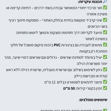
תכונות עיקריות:
חור מרכזי ייחודי המאפשר עבודה בשתי דרכים – דחיפה קדימה או
משיכה אחורה
שיני קרביד מוקשות בחזית ובחלק האחורי – מספקות חיתוך רציף
בשני הכיוונים
מיועד לקדיחה דרך חסימות מוצקות והמשך ליטוש החסימה
במשיכה לאחור
מתאים לעבודה גם בצינורות
PVC
בזכות מיקום מושכל של חלקי
המתכת רק בקצוות
יעיל במיוחד לטחינת שורשים – גדולים וגם שורשים דמויי שיער, מהר
יותר משרשרת רגילה
ניתן לשימוש בשילוב עם שרשרת מעגלית, שרשרת רגילה ללא ראש
קודח או מברשות ניילון
מיוצר להתאים לסמארט כבלים 12 מ"מ
זמין בקטרי קידוח:
50 מ"מ
שימושים מומלצים:
פריצת חסימות קשות בצנרת ביוב ותשתיות