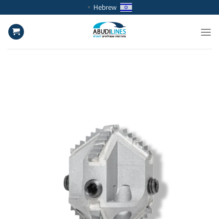
Ski
Hebrew
▼
t
conten