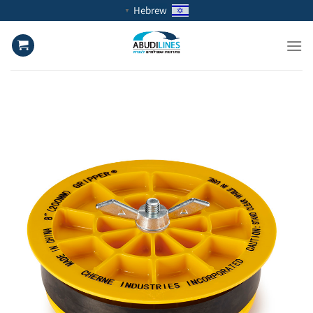
Ski
Hebrew
▼
t
conten