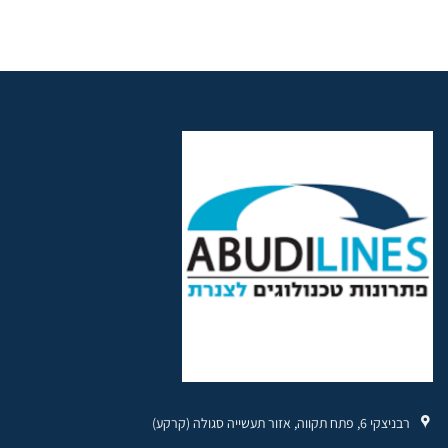
רבניצקי 6, פתח תקווה, אזור תעשייה סגולה (קרקע)