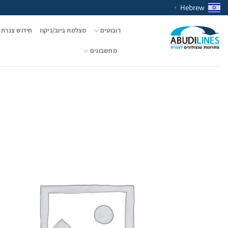
Ski
Hebrew
▼
t
conten
רובוטים
מצלמת ביוב/ניקוז
חידוש צנרת 
מחשבונים