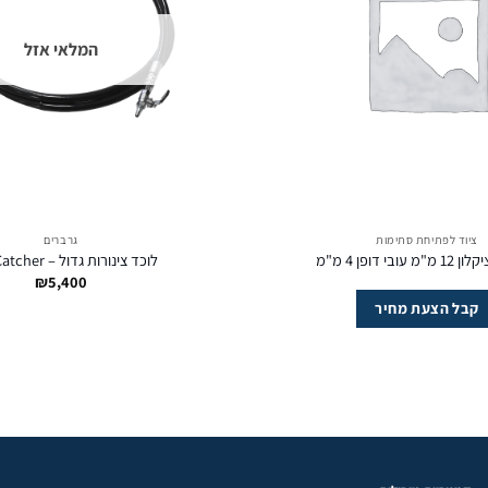
המלאי אזל
ציוד לפתיחת סתימות
גרברים
ובי דופן 4 מ"מ
לוכד צינורות גדול – PipeCatcher
₪
5,400
קבל הצעת מחיר