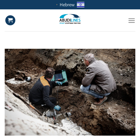
Ski
Hebrew
▼
t
conten