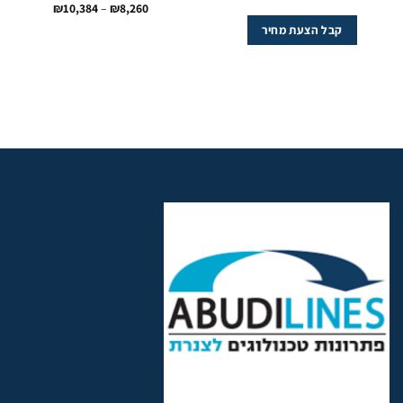
טווח
₪
10,384
–
₪
8,260
מחירים:
קבל הצעת מחיר
עד