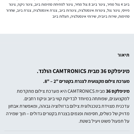
ביוב 4 צול מחיר
,
צינור ביוב 8 צול מחיר
,
צינור לפתיחת סתימות ביוב
,
צינור ניקוז
,
צינור
פיויסי
,
צינור צול
,
צינורות אינסטלציה
,
צינורות ביוב
,
צנרת אינסטלציה
,
צנרת ביוב
,
שחרור
סתימות
,
שירות ביובית
,
שירותי אינסטלציה
,
תעלות ביוב
תיאור
מיניפלקס 36 מבית
CAMTRONICS הולנד.
מערכת צילום מקצועית לצנרת בקטרים "2 – "8.
מיניפלקס 36
מבית
CAMTRONICS
היא
מערכת
צילום
מתקדמת
למקצוענים, שפותחה במיוחד לבדיקת קווי ביוב וניקוז רחבים.
עדכנית מצוידת בטכנולוגית צילום ברזולוציה גבוהה, ומאפשרת אבחון
מדויק של כשלים, חסימות ופגמים בצנרת בקטרים ​​גדולים – תוך שמירה
על תפעול פשוט ויעיל בשטח.