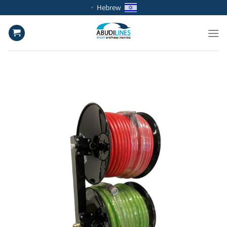
Ski
Hebrew
▼
t
conten