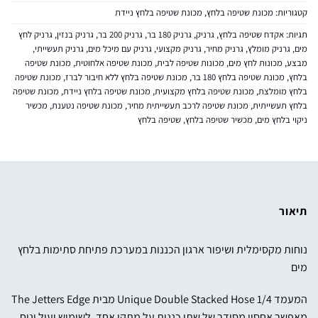
קטגוריות:
מכונת שטיפה בלחץ
,
מכונת שטיפה בלחץ ניידת
תגיות:
אקדח שטיפה בלחץ
,
גרניק
,
גרניק 180 בר
,
גרניק 200 בר
,
גרניק בנזין
,
גרניק לחץ
מים
,
גרניק מומלץ
,
גרניק מחיר
,
גרניק מקצועי
,
גרניק עם מיכל מים
,
גרניק תעשייתי
,
מבצע
,
מכונות לחץ מים
,
מכונות שטיפה לבית
,
מכונת שטיפה אלחוטית
,
מכונת שטיפה
בלחץ
,
מכונת שטיפה בלחץ 180 בר
,
מכונת שטיפה בלחץ ללא חיבור לברז
,
מכונת שטיפה
בלחץ מומלצת
,
מכונת שטיפה בלחץ מקצועית
,
מכונת שטיפה בלחץ ניידת
,
מכונת שטיפה
בלחץ תעשייתית
,
מכונת שטיפה לרכב תעשייתית מחיר
,
מכונת שטיפה נטענת
,
מכשיר
ניקוי בלחץ מים
,
מכשיר שטיפה בלחץ
,
שטיפה בלחץ
תיאור
נוחות מקסימלית ושיפור ארגון הכננות במערכת פתיחת סתימות בלחץ
מים
המעמד Unique Double Stacked Hose 1/4 מבית The Jetters Edge
מאפשר אחסון מסודר של שתי כננות על מתקן אחד, לשימוש יעיל ונוח