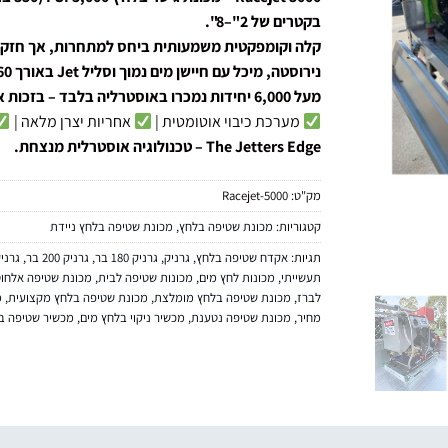
בקטרים של 2"–8".
נירוסטה, מיכל עם חיישן מים נמוך וסליל Jet באורך 60 מטר.
מעל 6,000 יחידות נמכרו באוסטרליה בלבד – בזכות אמינות יוצאת דופן, ניידות חכמה ועוצמה מוכחת.
מערכת כיבוי אוטומטית |
אחריות יצרן מלאה |
The Jetters Edge – טכנולוגיה אוסטרלית מנצחת.
מק"ט:
Racejet-5000
קטגוריות:
מכונת שטיפה בלחץ
,
מכונת שטיפה בלחץ ניידת
תגיות:
אקדח שטיפה בלחץ
,
גרניק
,
גרניק 180 בר
,
גרניק 200 בר
,
גרניק
תעשייתי
,
מכונות לחץ מים
,
מכונות שטיפה לבית
,
מכונת שטיפה אלחוט
לברז
,
מכונת שטיפה בלחץ מומלצת
,
מכונת שטיפה בלחץ מקצועית
,
מ
מחיר
,
מכונת שטיפה נטענת
,
מכשיר ניקוי בלחץ מים
,
מכשיר שטיפה ב