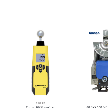
מד לחות
eCityJet מכונת פתיחת סתימות בלחץ מים 200 באר 60
מד לחות Trotec BM31