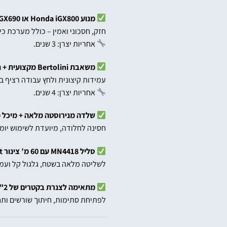
מנוע Honda iGX800 או GX690
חזק, חסכוני ואמין – כולל מערכת כי
אחריות יצרן: 3 שנים.
משאבת Bertolini מקצועית + תיבת הילוכים
עמידות קיצונית ולחץ עבודה רציף ב
אחריות יצרן: 4 שנים.
שלדה מנירוסטה מלאה + מיכל מ
חסינה לחלודה, מיועדת לשימוש יומי
סליל MN4418 עם 60 מ’ צינור Jet מקצועי
לשליטה מלאה בשטח, גלגול קל ועמי
מתאימה לצנרת בקטרים של 2"–8"
לפתיחת סתימות, חיתוך שורשים ותחזו