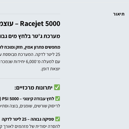
תיאור
Racejet 5000 – עוצמה מדויקת לפתיחת סתימות ביוב קשות
מערכת ג'טר בלחץ מים גבוה מבית The Jetters Edge – הבחירה של מקצוענים באוסטרליה
מחפשים פתרון אמין, חזק ומוכח לפ
25 ליטר לדקה. המערכת מבוססת על טכנולוגיה אוסטרלית מתקדמת ונבנתה לעבודה ממושכת בתנאי שטח קשים, ללא פשרות באיכות, עמידות וביצועים.
יוצאת דופן.
יתרונות מרכזיים:
לחץ עבודה קיצוני – 5000 PSI (350 בר)
לריסוק שורשים, שומנים, בוצה וסתי
ספיקה גבוהה – 25 ליטר לדקה
להסרה יסודית של מזהמים לאורך קוו