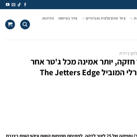
ת
ציוד אינסטלציה ואביזרים
ציוד בטיחות
הדרכות
חץ ניידת
קלה, יותר חזקה, יותר אמינה מכל ג'טר אחר
The Jetters Ed
Racejet 5000 – מכונת ג'טר בלחץ 5,000 PSI (350 בר) וספיקה של 25 ליטר לדקה, לפתיחת סתימות קשות וניקוי קווים בצנרת