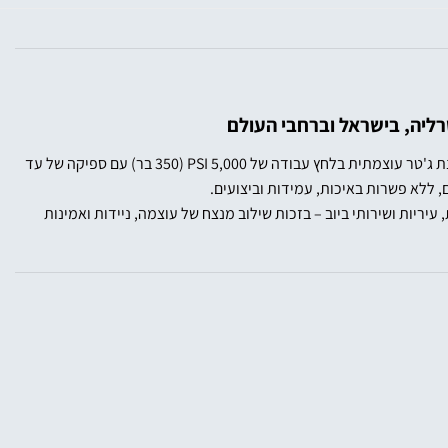
הכירו את Racejet 5000 – מכונת ג'טר עוצמתית בלחץ עבודה של 5,000 PSI (350 בר) עם ספיקה של עד
יא הבחירה המקצועית של קבלני תשתיות, עיריות ושירותי ביוב – בזכות שילוב מנצח של עוצמה, ניידות ואמינות