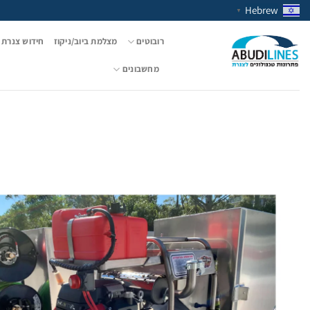
Ski
Hebrew
▼
t
conten
רובוטים
מצלמת ביוב/ניקוז
חידוש צנרת 
מחשבונים