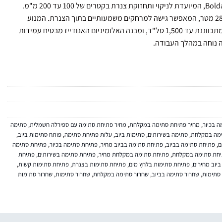
ה-ROTO-02MEU10MM הוא מכונת כרסום מתוצרת Boldan, המיועדת לניקוי ותחזוקת צנרת בקטרים של 100 עד 200 מ"מ.
המכונה מצוידת בכבל גמיש בקוטר 10 מ"מ ובאורך של 28 מטר, המאפשר גישה למרחקים משמעותיים בתוך הצנרת. המנוע
החשמלי בעל הספק של 1.5 קילוואט עם מהירות סיבוב מתכווננת עד 1,500 סל"ד, ומבנה האלומיניום האנודייז מבטיח עמידות
ה נוחה במהלך העבודה.
 בכיור
,
מחיר פתיחת סתימה במקלחת
,
מחיר פתיחת סתימה עם ספירלה חשמלית
,
סתימה
מה במקלחת
,
סתימה בשירותים
,
סתימות ביוב
,
עלות פתיחת סתימה
,
פותח סתימות ביוב
,
ם
,
פתיחת סתימה בביוב
,
פתיחת סתימה בביוב מחיר
,
פתיחת סתימה בכיור
,
פתיחת סתימה
חת סתימה במקלחת
,
פתיחת סתימה במקלחת מחיר
,
פתיחת סתימה בשירותים
,
פתיחת
יוב מחירים
,
פתיחת סתימות בלחץ מים
,
פתיחת סתימות בצנרת
,
פתיחת סתימות קשות
,
 סתימות
,
שחרור סתימה בביוב
,
שחרור סתימה במקלחת
,
שחרור סתימות
,
שחרור סתימות