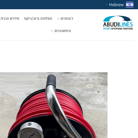
Ski
Hebrew
▼
t
conten
רובוטים
מצלמת ביוב/ניקוז
חידוש צנרת 
מחשבונים