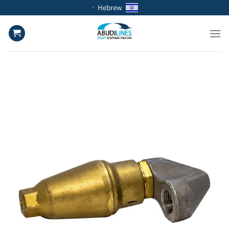
Ski
Hebrew
▼
t
conten