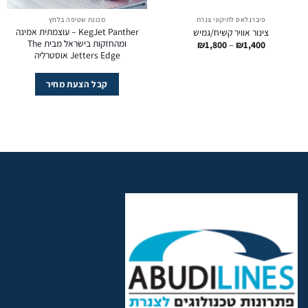
פיברגלאס לתיקוני צנרת
מכונת שטיפה בלחץ
KegJet Panther – עוצמתית אמינה
צינור אוויר קשיח/גמיש
ומהחזקות בישראל מבית The
טווח
₪
1,800
–
₪
1,400
מחירים:
Jetters Edge אוסטרליה
עד
קבל הצעת מחיר