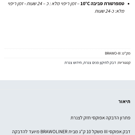
טמפרטורת סביבה 10°C
–
זמן
ריפוי
מלא
:
כ
–
24
שעות
–
זמן ריפוי
מלא: כ-24 שעות
מק"ט:
BRAWO-III
קטגוריות:
דבק לתיקון פנים צנרת
,
חידוש צנרת
תיאור
פתרון הדבקה אפוקסי חזק לצנרת
דבק אפוקסי III משקל 10 ק"ג מבית BRAWOLINER מיועד להדבקה