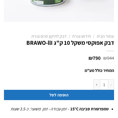
עמוד הבית
/
חידוש צנרת
/
דבק לתיקון פנים צנרת
דבק אפוקסי משקל 10 ק"ג BRAWO-llI
המחיר
המחיר
₪
790
₪
944
המקורי
הנוכחי
היה:
הוא:
המחיר כולל מע"מ
₪790.
₪944.
כמות של דבק אפוקסי משקל 10 ק"ג BRAWO-llI
הוספה לסל
טמפרטורת סביבה 15°C
–
זמן עבודה
–
זמן משוער: כ-3.5 שעות