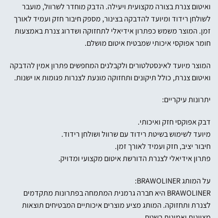
ואיטום צנרת בצורה מקצועית ויעילה. הדבק מוחדר לשרוול, מועבר
לשולחן רידוד ומיועד להדבקה בצינור, מספק חיבור חזק ועמיד לאורך
זמן. המוצר משמש כפתרון אידיאלי לתחזוקה ושדרוג צנרת באמצעות
חומר אפוקסי איכותי שמבטיח איטום מושלם.
המוצר מיועד לאינסטלטורים ולקבלנים המחפשים פתרון אמין להדבקה
ואיטום צנרת, כולל תיקונים ותחזוקה מונעת לצנרות פגומות או ישנות.
יתרונות עיקריים:
דבק אפוקסי חזק ואיכותי.
מיועד לשימוש בשיטת רידוד עם שרוול ושולחן רידוד.
חיבור יציב, חזק ועמיד לאורך זמן.
פתרון אידיאלי לצנרת הדורשת איטום מקצועי ומדויק.
על המותג BRAWOLINER:
BRAWOLINER היא חברה גרמנית המתמחה בפתרונות מתקדמים
לצנרת ותחזוקה. המותג מציע מוצרים איכותיים המבטיחים תוצאות
מצוינות ואמינות בשטח.