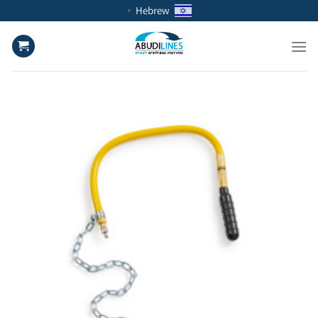
Ski
Hebrew
▼
t
conten