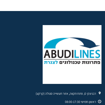
רבניצקי 6, פתח תקווה, אזור תעשייה סגולה (קרקע)
ראשון-חמישי 08:00-17:30