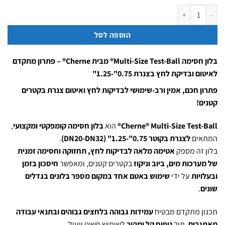
כמות של בלון חסימה "1.25-"0.75 Cherne® Multi-Size Test-Ball
הוספה לסל
בלון חסימה Multi-Size Test-Ball® מבית Cherne® – פתרון מתקדם
לאיטום ובדיקת לחץ בצנרת 0.75"-1.25"
פתרון חכם, אמין ורב-שימושי לבדיקות לחץ ואיטום צנרת בקטרים
קטנים!
Cherne® Multi-Size Test-Ball®
הוא
בלון חסימה קומפקטי ומקצועי
,
המתאים
לצנרת בקוטר 0.75"-1.25" (DN20-DN32)
.
בלון זה מספק
אטימה מלאה לבדיקות לחץ, תחזוקה וחסימה זמנית
של מערכות מים, ביוב וניקוז
בקטרים קטנים, ומאפשר
חיסכון בזמן
ובעלויות
על ידי
שימוש באטם אחד במקום מספר בלונים בגדלים
שונים
.
תכנון מתקדם מבטיח
עמידות גבוהה בלחצים גבוהים ובתנאי עבודה
מאתגרים
, תוך
ניפוח קל ומהיר
לשימוש פשוט ויעיל.