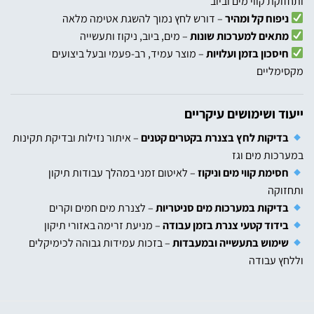
ותחזוקת קווי מים וביוב
ניפוח קל ומהיר
– דורש לחץ נמוך להשגת אטימה מלאה
מתאים למערכות שונות
– מים, ביוב, ניקוז ותעשייה
חיסכון בזמן ועלויות
– מוצר עמיד, רב-פעמי ובעל ביצועים
מקסימליים
ייעוד ושימושים עיקריים
בדיקות לחץ בצנרת בקטרים קטנים
– איתור נזילות ובדיקת תקינות
במערכות מים וגז
חסימת קווי מים וניקוז
– לאיטום זמני במהלך עבודות תיקון
ותחזוקה
בדיקות במערכות מים סניטריות
– לצנרת מים חמים וקרים
בידוד קטעי צנרת בזמן עבודה
– מניעת זרימה באזורי תיקון
שימוש בתעשייה ובמעבדות
– בזכות עמידות גבוהה לכימיקלים
וללחץ עבודה