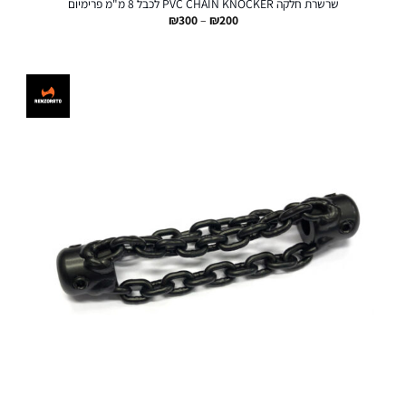
שרשרת חלקה PVC CHAIN KNOCKER לכבל 8 מ"מ פרימיום
טווח
₪
300
–
₪
200
מחירים:
עד