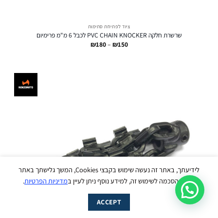
ציוד לפתיחת סתימות
שרשרת חלקה PVC CHAIN KNOCKER לכבל 6 מ"מ פרימיום
טווח
₪
180
–
₪
150
מחירים:
עד
עבודי ליינס
נשמח לסייע לך בכל שאלה - זמינים עכשיו
בווטסאפ :)
לידיעתך, באתר זה נעשה שימוש בקבצי Cookies, המשך גלישתך באתר
מהווה הסכמה לשימוש זה, למידע נוסף ניתן לעיין ב
מדיניות הפרטיות
.
מעבר מהיר ל-WhatsApp
ACCEPT