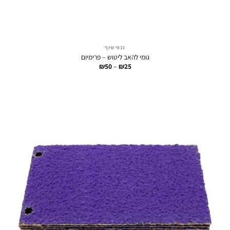
כנפי שיוף
גומי להאב ליטוש – פרימיום
טווח
₪
50
–
₪
25
מחירים:
עד