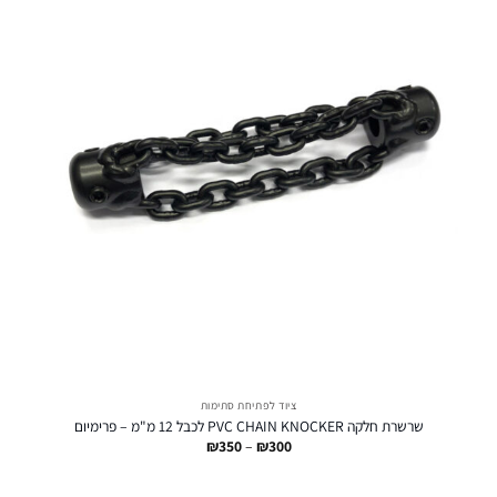
ציוד לפתיחת סתימות
שרשרת חלקה PVC CHAIN KNOCKER לכבל 12 מ"מ – פרימיום
טווח
₪
350
–
₪
300
מחירים:
עד