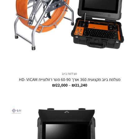
מצלמת ביוב
מצלמת ביוב מקצועית 360 אורך 60-90 מטר רזולוציית HD- VICAM
טווח
₪
22,000
–
₪
21,240
מחירים:
עד