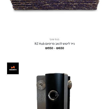
כנפי שיוף
נייר ליטוש להאב פרימיום RZ Hub
טווח
₪
950
–
₪
650
מחירים:
עד