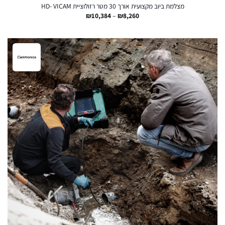
מצלמת ביוב מקצועית אורך 30 מטר רזולוציית HD- VICAM
טווח
₪
10,384
–
₪
8,260
מחירים:
עד