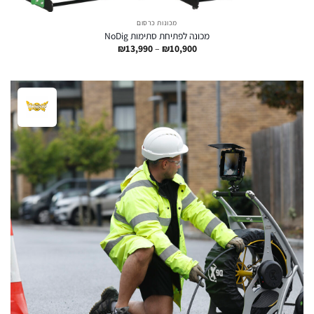
מכונות כרסום
מכונה לפתיחת סתימות NoDig
טווח
₪
13,990
–
₪
10,900
מחירים:
עד