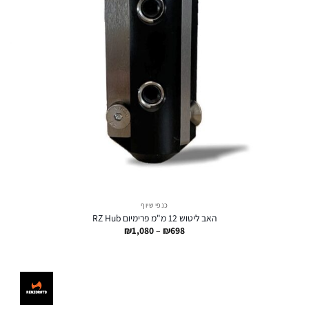
כנפי שיוף
האב ליטוש 12 מ"מ פרימיום RZ Hub
טווח
₪
1,080
–
₪
698
מחירים:
עד