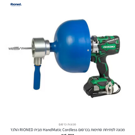
מכונות כרסום
מכונה לפתיחת סתימות בכרסום HandMatic Cordless מבית RIONED הולנד