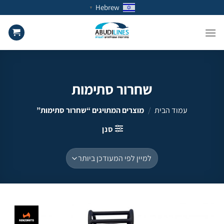
Ski
Hebrew
▼
t
conten
שחרור סתימות
עמוד הבית
/
מוצרים המתויגים “שחרור סתימות”
סנן