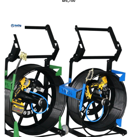
₪
5,700