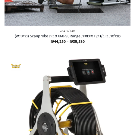
מצלמת ביוב
מצלמת ביוב/ניקוז איכותית X60-90Range מבית Scanprobe (בריטניה)
טווח
₪
44,250
–
₪
39,530
מחירים:
עד