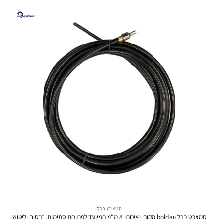
סמארט כבל
סמארט כבל boldan מקורי ואיכותי 8 מ"מ המיועד לפתיחת סתימות, כרסום וליטוש