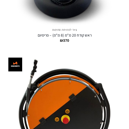
ציוד לפתיחת סתימות
ראש קודח 20 מ"מ (8 מ"מ) – פרימיום
₪
370