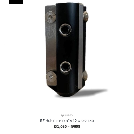
כנפי שיוף
האב ליטוש 12 מ"מ פרימיום RZ Hub
טווח
₪
1,080
–
₪
698
מחירים: