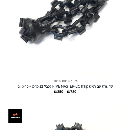
ציוד לפתיחת סתימות
שרשרת עם ראש קודח PIPE MASTER-CC לכבל 12 מ"מ – פרימיום
טווח
₪
850
–
₪
780
מחירים:
עד