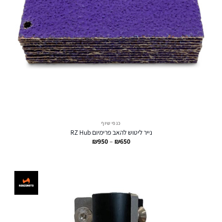
כנפי שיוף
נייר ליטוש להאב פרימיום RZ Hub
טווח
₪
950
–
₪
650
מחירים:
עד