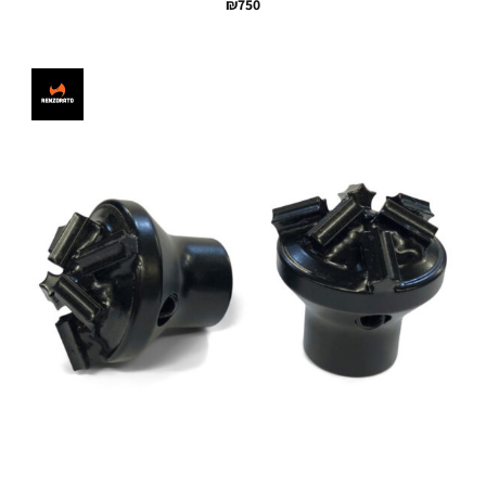
₪
750