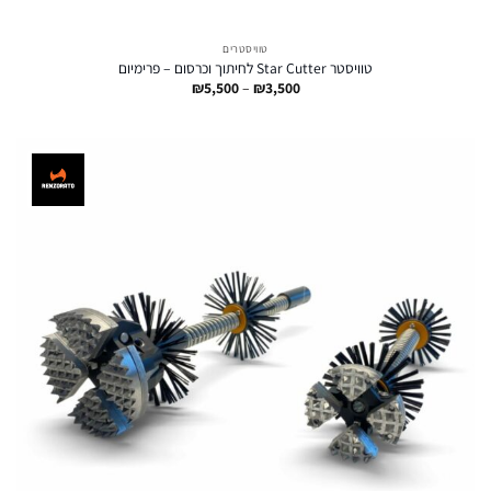
טוויסטרים
טוויסטר Star Cutter לחיתוך וכרסום – פרימיום
טווח
₪
5,500
–
₪
3,500
מחירים:
עד