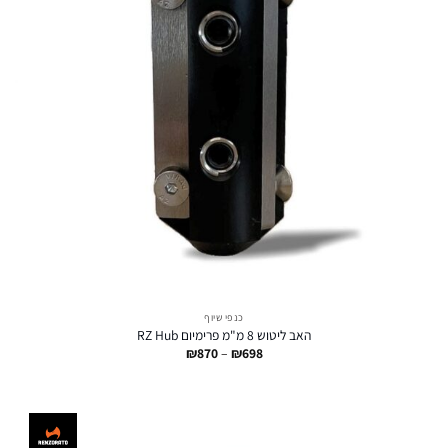
כנפי שיוף
האב ליטוש 8 מ"מ פרימיום RZ Hub
טווח
₪
870
–
₪
698
מחירים:
עד