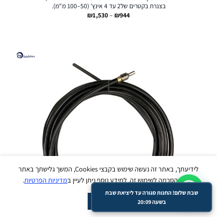
בצנרת בקטרים של2 עד 4 אינץ' (50–100 מ"מ).
טווח
₪
1,530
–
₪
944
מחירים:
עד
עבודי ליינס
נשמח לסייע לך בכל שאלה - זמינים עכשיו
בווטסאפ :)
לידיעתך, באתר זה נעשה שימוש בקבצי Cookies, המשך גלישתך באתר
מהווה הסכמה לשימוש זה, למידע נוסף ניתן לעיין ב
מדיניות הפרטיות
.
מעבר מהיר ל-WhatsApp
שבת שלום! החנות סגורה עד ליציאת שבת
ACCEPT
בשעה 20:09