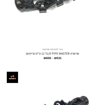
ציוד לפתיחת סתימות
שרשרת PIPE MASTER לכבל 12 מ"מ פרימיום
טווח
₪
600
–
₪
531
מחירים:
עד