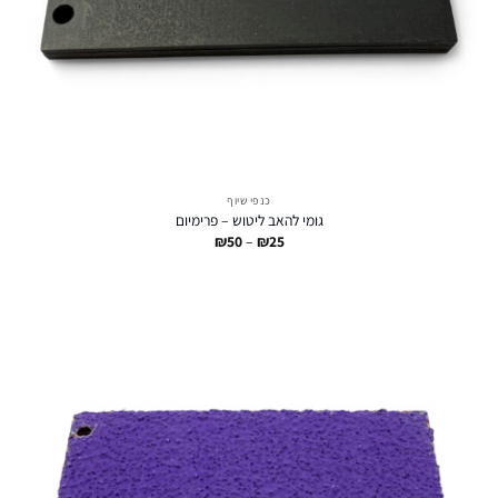
כנפי שיוף
גומי להאב ליטוש – פרימיום
טווח
₪
50
–
₪
25
מחירים:
עד