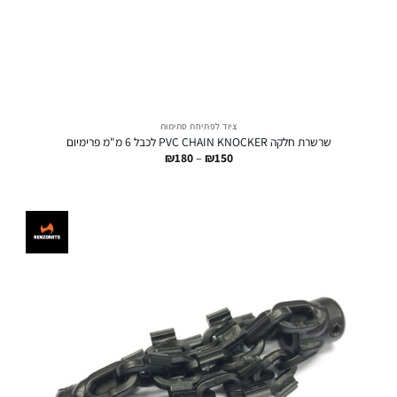
ציוד לפתיחת סתימות
שרשרת חלקה PVC CHAIN KNOCKER לכבל 6 מ"מ פרימיום
טווח
₪
180
–
₪
150
מחירים:
עד