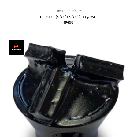
ציוד לפתיחת סתימות
ראש קודח 40 מ"מ (8 מ"מ) – פרימיום
₪
490