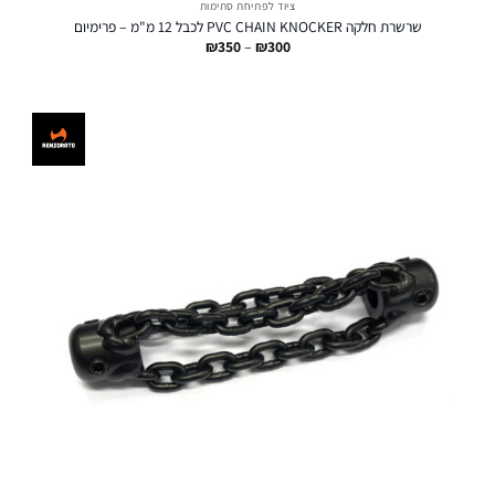
ציוד לפתיחת סתימות
שרשרת חלקה PVC CHAIN KNOCKER לכבל 12 מ"מ – פרימיום
טווח
₪
350
–
₪
300
מחירים:
עד