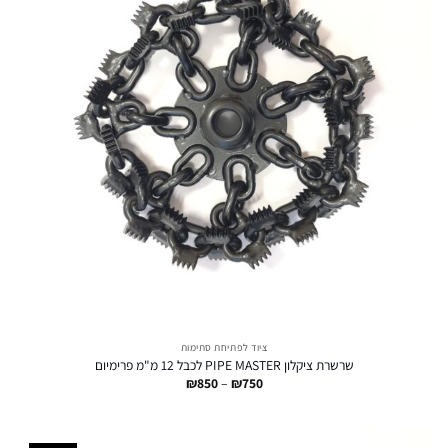
ציוד לפתיחת סתימות
שרשרת ציקלון PIPE MASTER לכבל 12 מ"מ פרימיום
טווח
₪
850
–
₪
750
מחירים:
עד