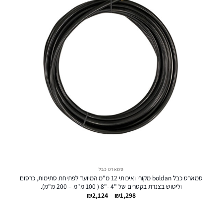
סמארט כבל
סמארט כבל boldan מקורי ואיכותי 12 מ"מ המיועד לפתיחת סתימות, כרסום
וליטוש בצנרת בקטרים של "4 -"8 ( 100 מ"מ – 200 מ"מ).
טווח
₪
2,124
–
₪
1,298
מחירים:
עד