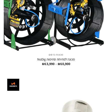
מכונות כרסום
מכונה לפתיחת סתימות NoDig
טווח
₪
13,990
–
₪
10,900
מחירים:
עד