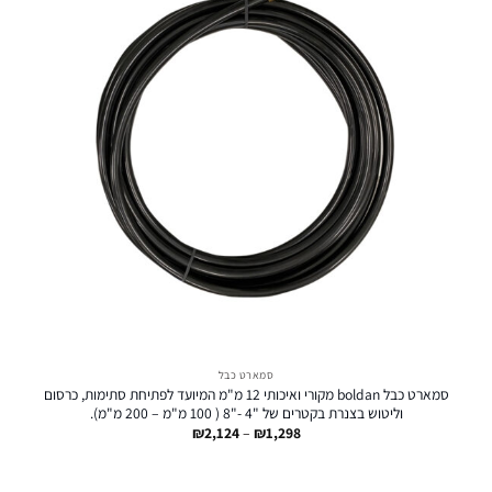
סמארט כבל
סמארט כבל boldan מקורי ואיכותי 12 מ"מ המיועד לפתיחת סתימות, כרסום
וליטוש בצנרת בקטרים של "4 -"8 ( 100 מ"מ – 200 מ"מ).
טווח
₪
2,124
–
₪
1,298
מחירים:
עד