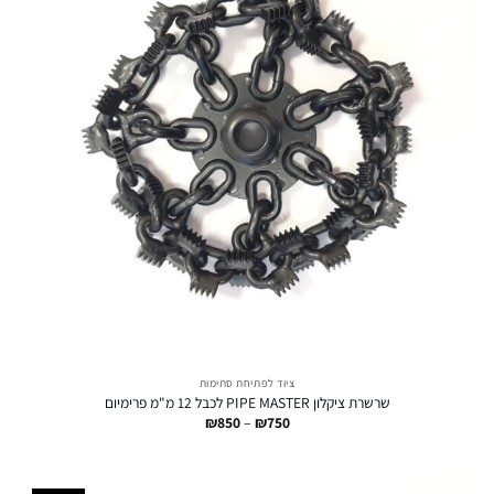
ציוד לפתיחת סתימות
שרשרת ציקלון PIPE MASTER לכבל 12 מ"מ פרימיום
טווח
₪
850
–
₪
750
מחירים:
עד