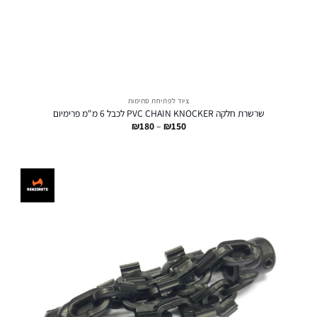
ציוד לפתיחת סתימות
שרשרת חלקה PVC CHAIN KNOCKER לכבל 6 מ"מ פרימיום
טווח
₪
180
–
₪
150
מחירים:
עד