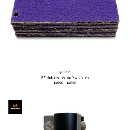
כנפי שיוף
נייר ליטוש להאב פרימיום RZ Hub
טווח
₪
950
–
₪
650
מחירים:
עד