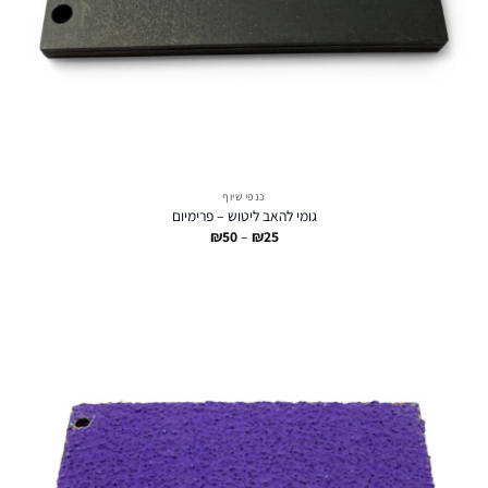
כנפי שיוף
גומי להאב ליטוש – פרימיום
טווח
₪
50
–
₪
25
מחירים:
עד