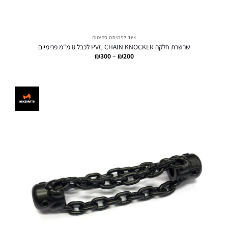
ציוד לפתיחת סתימות
שרשרת חלקה PVC CHAIN KNOCKER לכבל 8 מ"מ פרימיום
טווח
₪
300
–
₪
200
מחירים:
עד