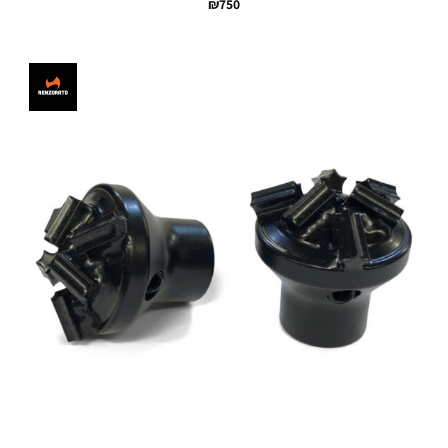
₪
750