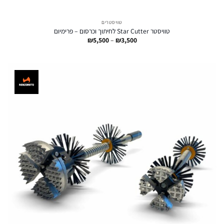
טוויסטרים
טוויסטר Star Cutter לחיתוך וכרסום – פרימיום
טווח
₪
5,500
–
₪
3,500
מחירים:
עד