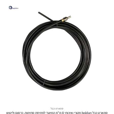
סמארט כבל
סמארט כבל boldan מקורי ואיכותי 8 מ"מ המיועד לפתיחת סתימות, כרסום וליטוש