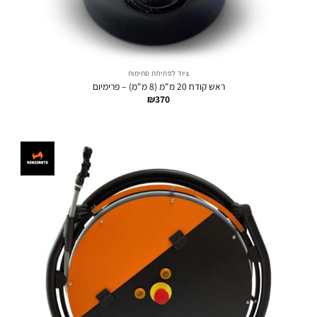
ציוד לפתיחת סתימות
ראש קודח 20 מ"מ (8 מ"מ) – פרימיום
₪
370