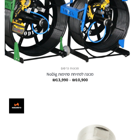
מכונות כרסום
מכונה לפתיחת סתימות NoDig
טווח
₪
13,990
–
₪
10,900
מחירים:
עד