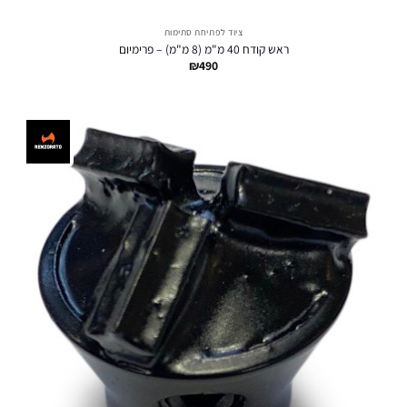
ציוד לפתיחת סתימות
ראש קודח 40 מ"מ (8 מ"מ) – פרימיום
₪
490