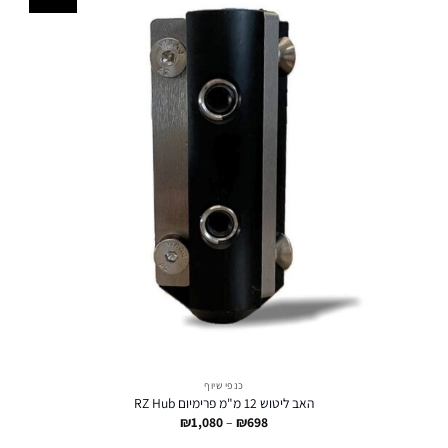
כנפי שיוף
האב ליטוש 12 מ"מ פרימיום RZ Hub
טווח
₪
1,080
–
₪
698
מחירים: