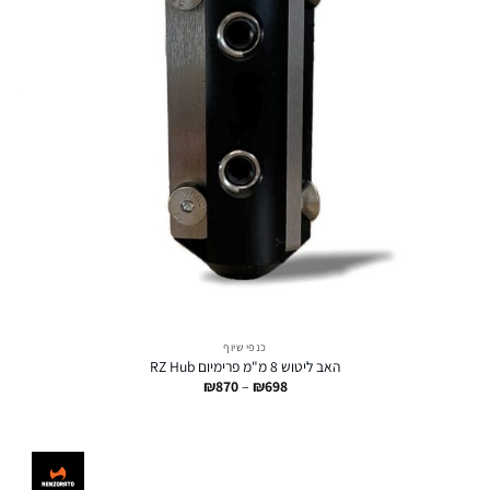
כנפי שיוף
האב ליטוש 8 מ"מ פרימיום RZ Hub
טווח
₪
870
–
₪
698
מחירים:
עד