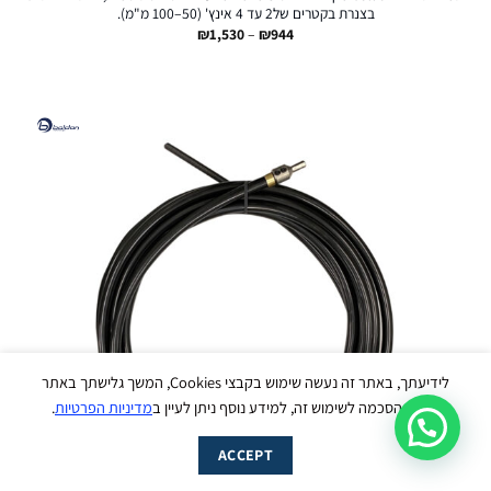
בצנרת בקטרים של2 עד 4 אינץ' (50–100 מ"מ).
טווח
₪
1,530
–
₪
944
מחירים:
עד
עבודי ליינס
נשמח לסייע לך בכל שאלה - זמינים עכשיו
בווטסאפ :)
לידיעתך, באתר זה נעשה שימוש בקבצי Cookies, המשך גלישתך באתר
מהווה הסכמה לשימוש זה, למידע נוסף ניתן לעיין ב
מדיניות הפרטיות
.
מעבר מהיר ל-WhatsApp
ACCEPT