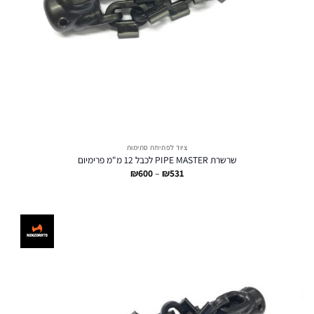
ציוד לפתיחת סתימות
שרשרת PIPE MASTER לכבל 12 מ"מ פרימיום
טווח
₪
600
–
₪
531
מחירים:
עד