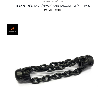
ציוד לפתיחת סתימות
שרשרת חלקה PVC CHAIN KNOCKER לכבל 12 מ"מ – פרימיום
טווח
₪
350
–
₪
300
מחירים:
עד