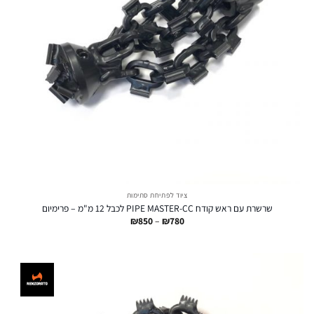
ציוד לפתיחת סתימות
שרשרת עם ראש קודח PIPE MASTER-CC לכבל 12 מ"מ – פרימיום
טווח
₪
850
–
₪
780
מחירים:
עד