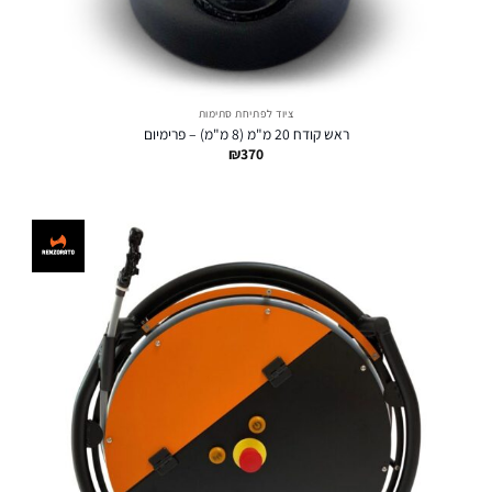
ציוד לפתיחת סתימות
ראש קודח 20 מ"מ (8 מ"מ) – פרימיום
₪
370