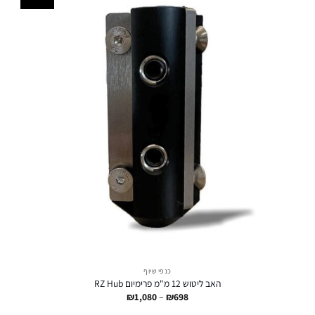
כנפי שיוף
האב ליטוש 12 מ"מ פרימיום RZ Hub
טווח
₪
1,080
–
₪
698
מחירים: