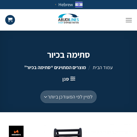
Ski
Hebrew
▼
t
conten
סתימה בכיור
עמוד הבית
/
מוצרים המתויגים “סתימה בכיור”
סנן