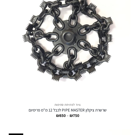
ציוד לפתיחת סתימות
שרשרת ציקלון PIPE MASTER לכבל 12 מ"מ פרימיום
טווח
₪
850
–
₪
750
מחירים:
עד