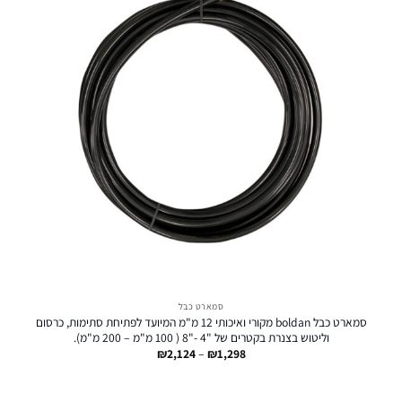
סמארט כבל
סמארט כבל boldan מקורי ואיכותי 12 מ"מ המיועד לפתיחת סתימות, כרסום
וליטוש בצנרת בקטרים של "4 -"8 ( 100 מ"מ – 200 מ"מ).
טווח
₪
2,124
–
₪
1,298
מחירים:
עד