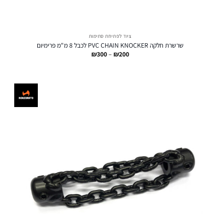
ציוד לפתיחת סתימות
שרשרת חלקה PVC CHAIN KNOCKER לכבל 8 מ"מ פרימיום
טווח
₪
300
–
₪
200
מחירים:
עד