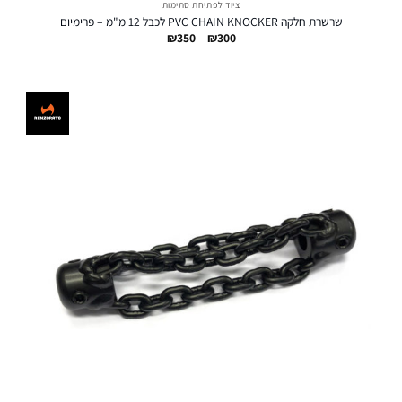
ציוד לפתיחת סתימות
שרשרת חלקה PVC CHAIN KNOCKER לכבל 12 מ"מ – פרימיום
טווח
₪
350
–
₪
300
מחירים:
עד