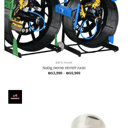
מכונות כרסום
מכונה לפתיחת סתימות NoDig
טווח
₪
13,990
–
₪
10,900
מחירים:
עד