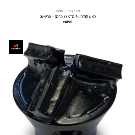
ציוד לפתיחת סתימות
ראש קודח 40 מ"מ (8 מ"מ) – פרימיום
₪
490