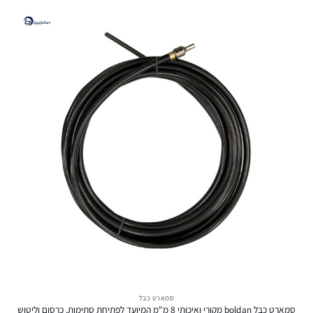
סמארט כבל
סמארט כבל boldan מקורי ואיכותי 8 מ"מ המיועד לפתיחת סתימות, כרסום וליטוש