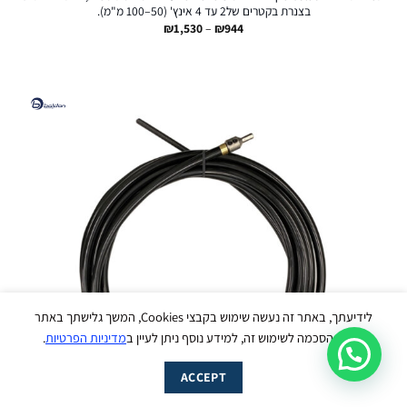
בצנרת בקטרים של2 עד 4 אינץ' (50–100 מ"מ).
טווח
₪
1,530
–
₪
944
מחירים:
עד
עבודי ליינס
נשמח לסייע לך בכל שאלה - זמינים עכשיו
בווטסאפ :)
לידיעתך, באתר זה נעשה שימוש בקבצי Cookies, המשך גלישתך באתר
מהווה הסכמה לשימוש זה, למידע נוסף ניתן לעיין ב
מדיניות הפרטיות
.
מעבר מהיר ל-WhatsApp
ACCEPT