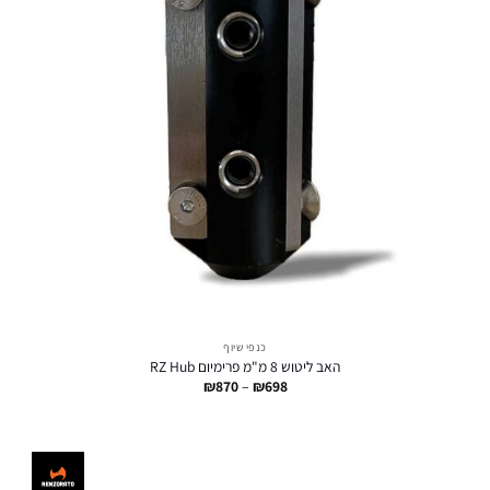
כנפי שיוף
האב ליטוש 8 מ"מ פרימיום RZ Hub
טווח
₪
870
–
₪
698
מחירים:
עד