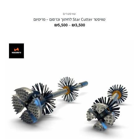
טוויסטרים
טוויסטר Star Cutter לחיתוך וכרסום – פרימיום
טווח
₪
5,500
–
₪
3,500
מחירים:
עד