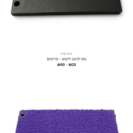
כנפי שיוף
גומי להאב ליטוש – פרימיום
טווח
₪
50
–
₪
25
מחירים:
עד