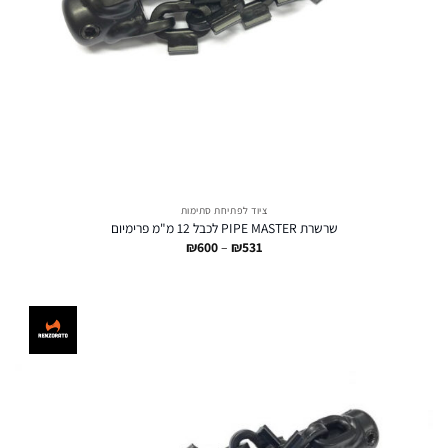
ציוד לפתיחת סתימות
שרשרת PIPE MASTER לכבל 12 מ"מ פרימיום
טווח
₪
600
–
₪
531
מחירים:
עד