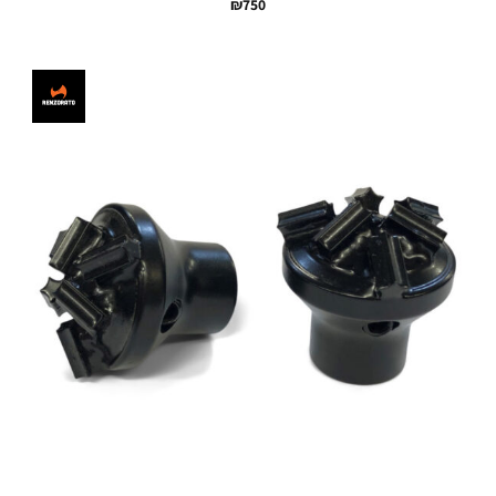
₪
750