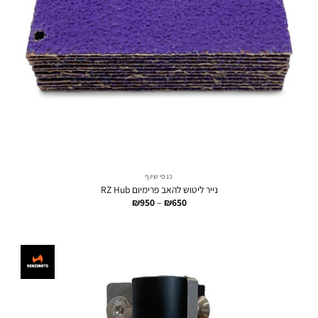
כנפי שיוף
נייר ליטוש להאב פרימיום RZ Hub
טווח
₪
950
–
₪
650
מחירים:
עד