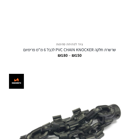
ציוד לפתיחת סתימות
שרשרת חלקה PVC CHAIN KNOCKER לכבל 6 מ"מ פרימיום
טווח
₪
180
–
₪
150
מחירים:
עד