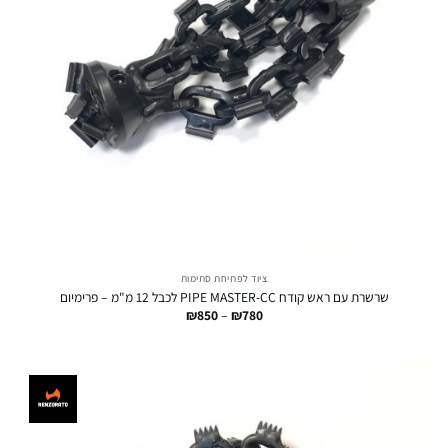
ציוד לפתיחת סתימות
שרשרת עם ראש קודח PIPE MASTER-CC לכבל 12 מ"מ – פרימיום
טווח
₪
850
–
₪
780
מחירים:
עד