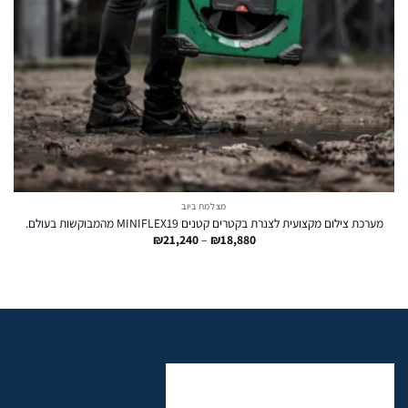
מצלמת ביוב
מערכת צילום מקצועית לצנרת בקטרים קטנים MINIFLEX19 מהמבוקשות בעולם.
טווח
₪
21,240
–
₪
18,880
מחירים:
עד