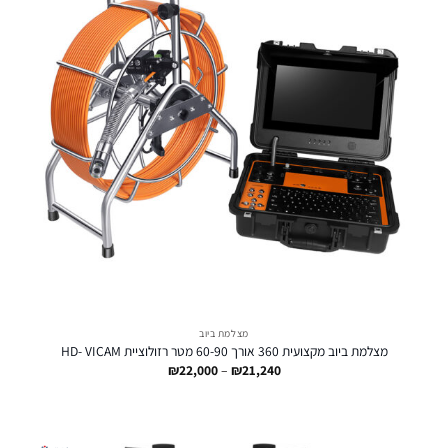
מצלמת ביוב
מצלמת ביוב מקצועית 360 אורך 60-90 מטר רזולוציית HD- VICAM
טווח
₪
22,000
–
₪
21,240
מחירים:
עד