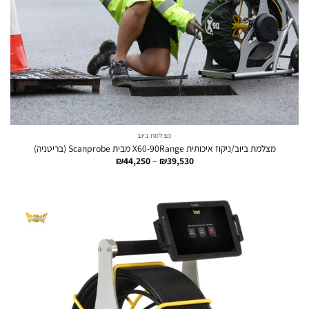
מצלמת ביוב
מצלמת ביוב/ניקוז איכותית X60-90Range מבית Scanprobe (בריטניה)
טווח
₪
44,250
–
₪
39,530
מחירים:
עד