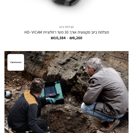
מצלמת ביוב
מצלמת ביוב מקצועית אורך 30 מטר רזולוציית HD- VICAM
טווח
₪
10,384
–
₪
8,260
מחירים:
עד