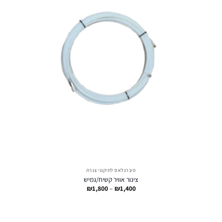
פיברגלאס לתיקוני צנרת
צינור אוויר קשיח/גמיש
טווח
₪
1,800
–
₪
1,400
מחירים:
עד