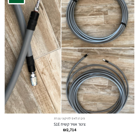
פיברגלאס לתיקוני צנרת
צינור אוויר קשיח S1E
₪
2,714