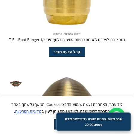
דיזות לפתיחת סתימות
דיזה טורבו לאקדח למכונות פתיחת סתימות בלחץ מים TJE – Root Ranger 1/4
קבל הצעת מחיר
עבודי ליינס
נשמח לסייע לך בכל שאלה - זמינים עכשיו
בווטסאפ :)
לידיעתך, באתר זה נעשה שימוש בקבצי Cookies, המשך גלישתך באתר
מהווה הסכמה לשימוש זה, למידע נוסף ניתן לעיין ב
מדיניות הפרטיות
.
מעבר מהיר ל-WhatsApp
שבת שלום! החנות סגורה עד ליציאת שבת
ACCEPT
בשעה 20:09