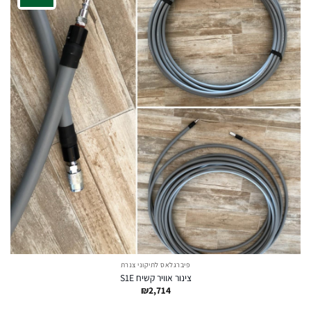
פיברגלאס לתיקוני צנרת
צינור אוויר קשיח S1E
₪
2,714