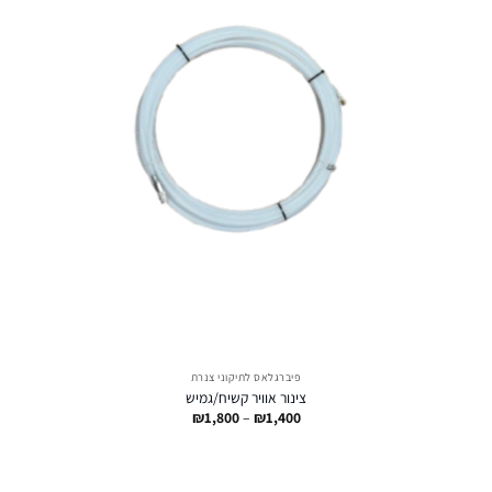
פיברגלאס לתיקוני צנרת
צינור אוויר קשיח/גמיש
טווח
₪
1,800
–
₪
1,400
מחירים:
עד