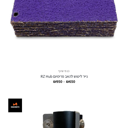
כנפי שיוף
נייר ליטוש להאב פרימיום RZ Hub
טווח
₪
950
–
₪
650
מחירים:
עד