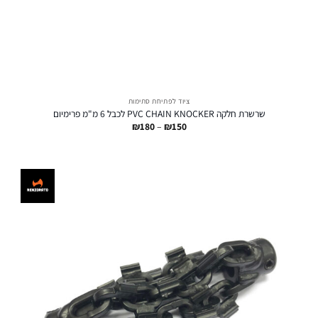
ציוד לפתיחת סתימות
שרשרת חלקה PVC CHAIN KNOCKER לכבל 6 מ"מ פרימיום
טווח
₪
180
–
₪
150
מחירים:
עד