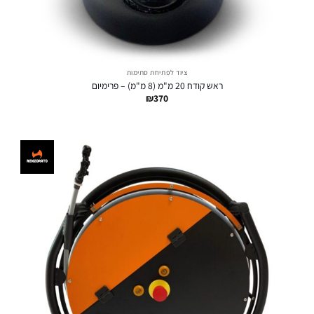
ציוד לפתיחת סתימות
ראש קודח 20 מ"מ (8 מ"מ) – פרימיום
₪
370