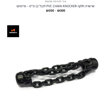
ציוד לפתיחת סתימות
שרשרת חלקה PVC CHAIN KNOCKER לכבל 12 מ"מ – פרימיום
טווח
₪
350
–
₪
300
מחירים:
עד