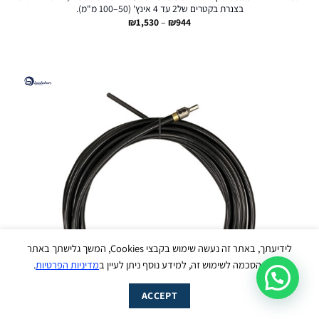
בצנרת בקטרים של2 עד 4 אינץ' (50–100 מ"מ).
טווח
₪
1,530
–
₪
944
מחירים:
עד
עבודי ליינס
נשמח לסייע לך בכל שאלה - זמינים עכשיו
בווטסאפ :)
לידיעתך, באתר זה נעשה שימוש בקבצי Cookies, המשך גלישתך באתר
מהווה הסכמה לשימוש זה, למידע נוסף ניתן לעיין ב
מדיניות הפרטיות
.
מעבר מהיר ל-WhatsApp
ACCEPT