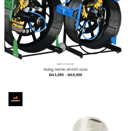
מכונות כרסום
מכונה לפתיחת סתימות NoDig
טווח
₪
13,990
–
₪
10,900
מחירים:
עד