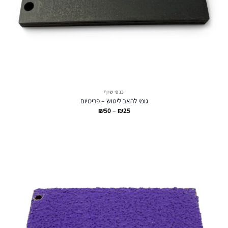
כנפי שיוף
גומי להאב ליטוש – פרימיום
טווח
₪
50
–
₪
25
מחירים:
עד