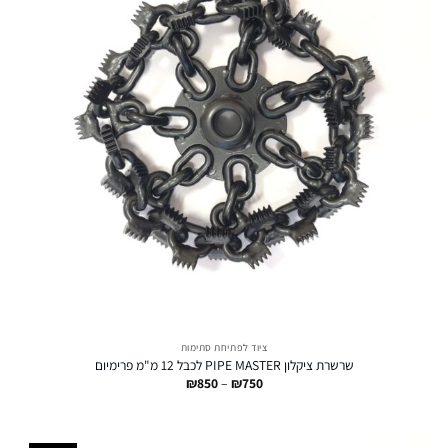
ציוד לפתיחת סתימות
שרשרת ציקלון PIPE MASTER לכבל 12 מ"מ פרימיום
טווח
₪
850
–
₪
750
מחירים:
עד