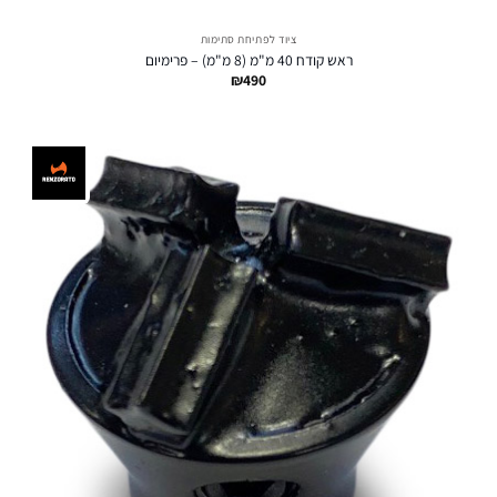
ציוד לפתיחת סתימות
ראש קודח 40 מ"מ (8 מ"מ) – פרימיום
₪
490