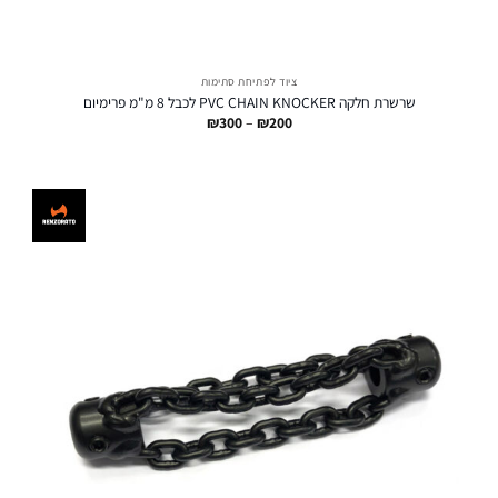
ציוד לפתיחת סתימות
שרשרת חלקה PVC CHAIN KNOCKER לכבל 8 מ"מ פרימיום
טווח
₪
300
–
₪
200
מחירים:
עד