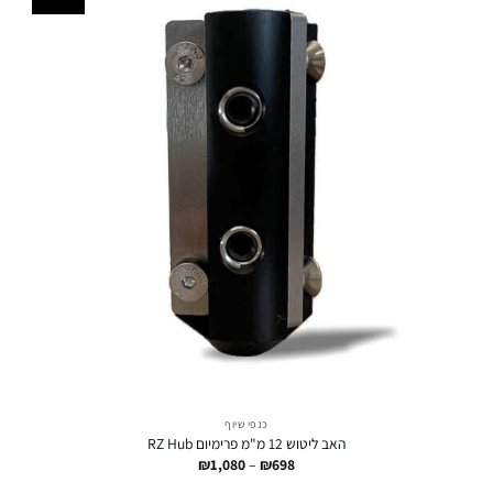
כנפי שיוף
האב ליטוש 12 מ"מ פרימיום RZ Hub
טווח
₪
1,080
–
₪
698
מחירים: