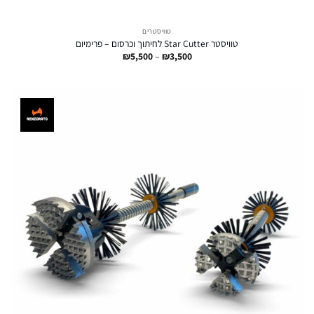
טוויסטרים
טוויסטר Star Cutter לחיתוך וכרסום – פרימיום
טווח
₪
5,500
–
₪
3,500
מחירים:
עד