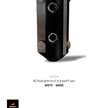
כנפי שיוף
האב ליטוש 8 מ"מ פרימיום RZ Hub
טווח
₪
870
–
₪
698
מחירים:
עד