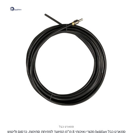
סמארט כבל
סמארט כבל boldan מקורי ואיכותי 8 מ"מ המיועד לפתיחת סתימות, כרסום וליטוש