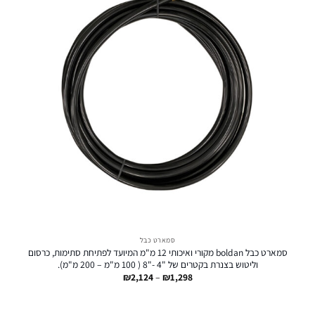
סמארט כבל
סמארט כבל boldan מקורי ואיכותי 12 מ"מ המיועד לפתיחת סתימות, כרסום
וליטוש בצנרת בקטרים של "4 -"8 ( 100 מ"מ – 200 מ"מ).
טווח
₪
2,124
–
₪
1,298
מחירים:
עד