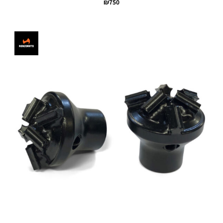
₪
750