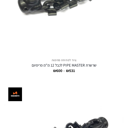
ציוד לפתיחת סתימות
שרשרת PIPE MASTER לכבל 12 מ"מ פרימיום
טווח
₪
600
–
₪
531
מחירים:
עד