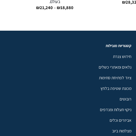
בעולם.
₪
28,3
טווח
₪
21,240
–
₪
18,880
מחירים:
עד
קטגוריות מובילות
חידוש צנרת
גלאים ומאתרי כשלים
ציוד לפתיחת סתימות
מכונת שטיפה בלחץ
רובוטים
ניקוי תעלות ומנדפים
אביזרים וכלים
מצלמות ביוב