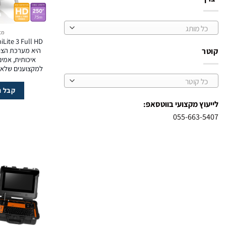
כל מותג
מצ
היא מערכת הציל
קוטר
איכותית, אמינ
למקצוענים שלא 
כל קוטר
קבל ה
לייעוץ מקצועי בווטסאפ:
055-663-5407