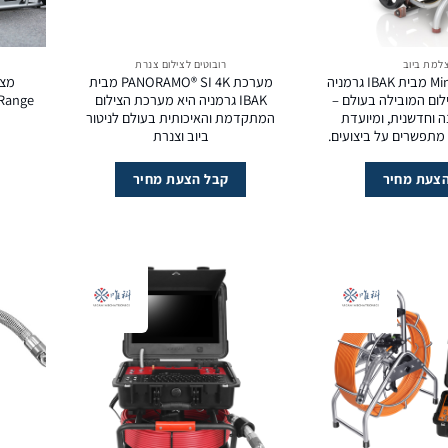
למת ביוב
רובוטים לצילום צנרת
MiniLite 3 Full HD מבית IBAK גרמניה
מערכת PANORAMO® SI 4K מבית
ום המובילה בעולם –
IBAK גרמניה היא מערכת הצילום
90Range מבית Scanprobe
ה וחדשנית, ומיועדת
המתקדמת והאיכותית בעולם לניטור
מתפשרים על ביצועים.
ביוב וצנרת
צעת מחיר
קבל הצעת מחיר