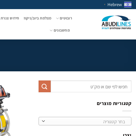
Ski
Hebrew
▼
t
conten
רובוטים
מצלמת ביוב/ניקוז
חידוש צנרת 
מחשבונים
חיפוש
עבור:
קטגוריות מוצרים
בחר קטגוריה
יצרן