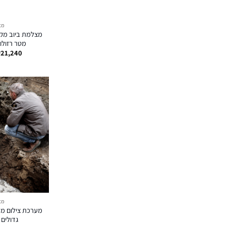
מצ
מטר רזולוציית AM
₪
21,240
מצ
מערכת צילום מק
גדולים MINIFLEX36