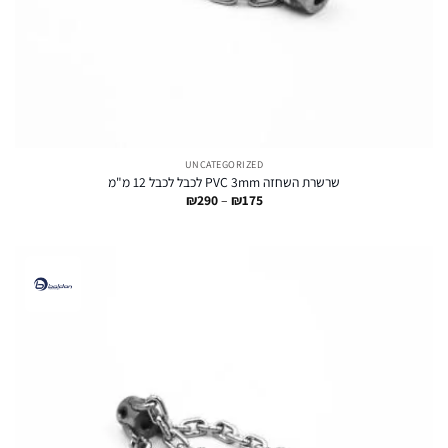
UNCATEGORIZED
שרשרת השחזה PVC 3mm לכבל לכבל 12 מ"מ
טווח
₪
290
–
₪
175
מחירים:
עד