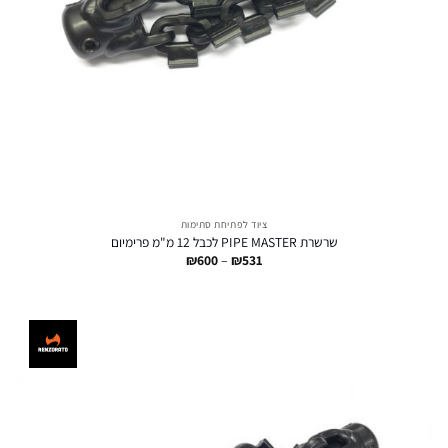
ציוד לפתיחת סתימות
שרשרת PIPE MASTER לכבל 12 מ"מ פרימיום
טווח
₪
600
–
₪
531
מחירים:
עד