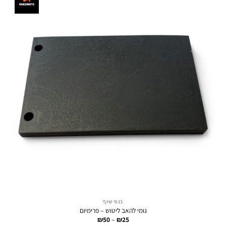
כנפי שיוף
גומי להאב ליטוש – פרימיום
טווח
₪
50
–
₪
25
מחירים: