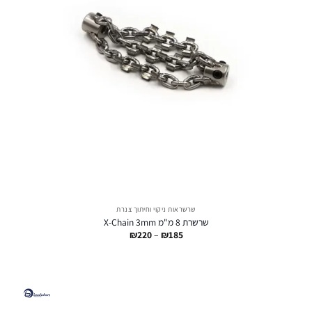
שרשראות ניקוי וחיתוך צנרת
שרשרת 8 מ"מ X-Chain 3mm
טווח
₪
220
–
₪
185
מחירים:
עד