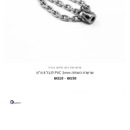
שרשראות ניקוי וחיתוך צנרת
שרשרת השחזה PVC 3mm לכבל 8 מ"מ
טווח
₪
210
–
₪
150
מחירים:
עד