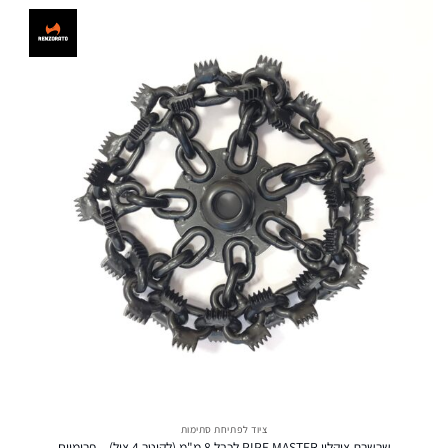
ציוד לפתיחת סתימות
שרשרת ציקלון PIPE MASTER לכבל 8 מ"מ (לקוטר 4 צול) – פרימיום