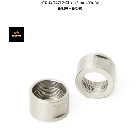
שרשרת X-Chain 4 mm לכבל 12 מ"מ
טווח
₪
290
–
₪
240
מחירים:
עד