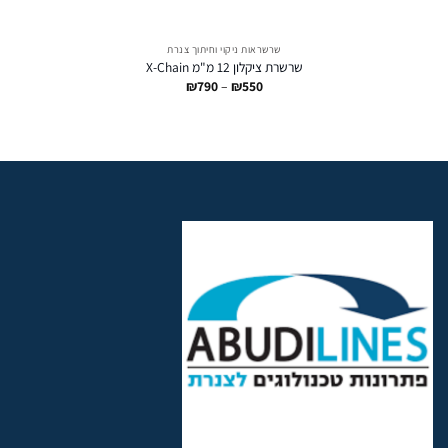
שרשראות ניקוי וחיתוך צנרת
שרשרת ציקלון 12 מ"מ X-Chain
טווח
₪
790
–
₪
550
מחירים:
עד