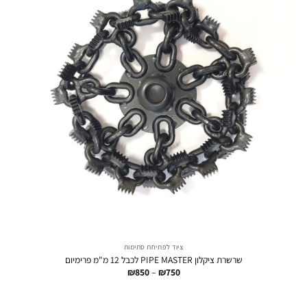
ציוד לפתיחת סתימות
שרשרת ציקלון PIPE MASTER לכבל 12 מ"מ פרימיום
טווח
₪
850
–
₪
750
מחירים:
עד