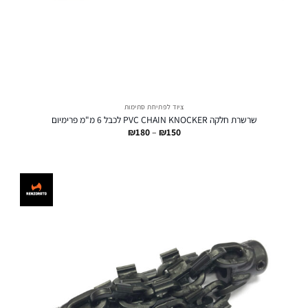
ציוד לפתיחת סתימות
שרשרת חלקה PVC CHAIN KNOCKER לכבל 6 מ"מ פרימיום
טווח
₪
180
–
₪
150
מחירים:
עד