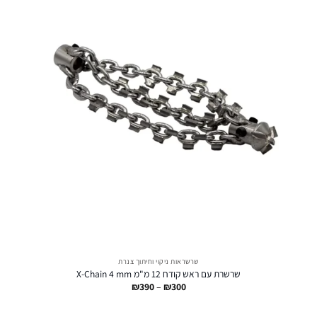
שרשראות ניקוי וחיתוך צנרת
שרשרת עם ראש קודח 12 מ"מ X-Chain 4 mm
טווח
₪
390
–
₪
300
מחירים:
עד