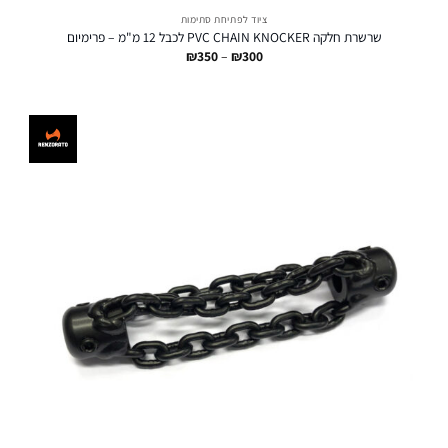
ציוד לפתיחת סתימות
שרשרת חלקה PVC CHAIN KNOCKER לכבל 12 מ"מ – פרימיום
טווח
₪
350
–
₪
300
מחירים:
עד