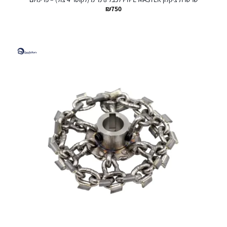
₪
750