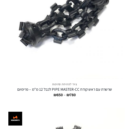
ציוד לפתיחת סתימות
שרשרת עם ראש קודח PIPE MASTER-CC לכבל 12 מ"מ – פרימיום
טווח
₪
850
–
₪
780
מחירים:
עד