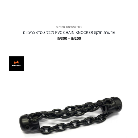
ציוד לפתיחת סתימות
שרשרת חלקה PVC CHAIN KNOCKER לכבל 8 מ"מ פרימיום
טווח
₪
300
–
₪
200
מחירים:
עד