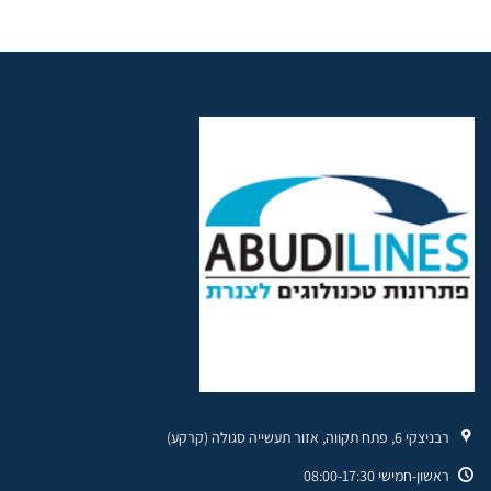
רבניצקי 6, פתח תקווה, אזור תעשייה סגולה (קרקע)
ראשון-חמישי 08:00-17:30