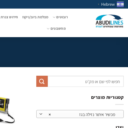
Ski
Hebrew
▼
t
conten
רובוטים
מצלמת ביוב/ניקוז
חידוש צנרת 
מחשבונים
חיפוש
עבור:
קטגוריות מוצרים
מכשיר איתור נזילה בגז
×
יצרן