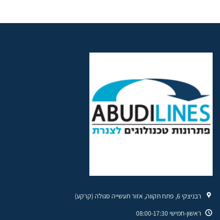
רבניצקי 6, פתח תקווה, אזור תעשייה סגולה (קרקע)
ראשון-חמישי 08:00-17:30