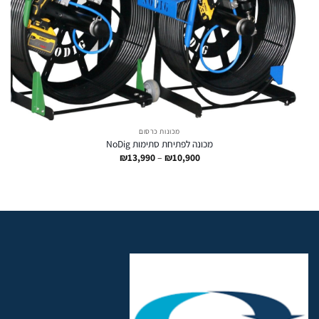
מכונות כרסום
מכונה לפתיחת סתימות NoDig
טווח
₪
13,990
–
₪
10,900
מחירים:
עד