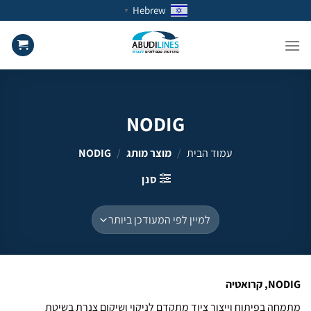
Ski
Hebrew
▼
t
conten
NODIG
עמוד הבית
/
מוצר מותג
/
NODIG
סנן
NODIG, קרואטיה
מתמחה בפיתוח וייצור ציוד מתקדם לניקוי ושיקום צנרת בשיטת