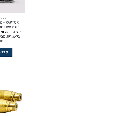
מכונת
APTOR
ואמינה – מהחזק
מא
קבל ה