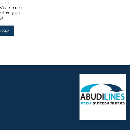
דיזות ל
דיזת מנטה למכ
בלחץ
/4
קבל ה