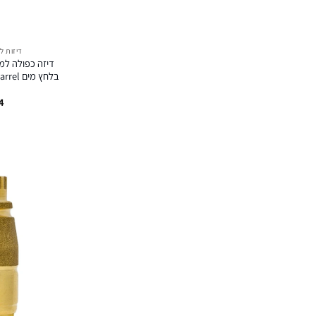
דיזות ל
דיזה כפולה למ
בלחץ מי
4