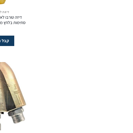
דיזות ל
דיזה טורבו לא
קבל ה